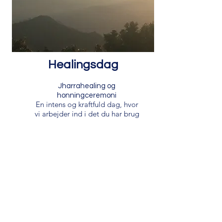
Healingsdag
Jharrahealing og
honningceremoni
En intens og kraftfuld dag, hvor
vi arbejder ind i det du har brug
for netop nu.
Du får hjælp til at sætte en
intention for dagen, og så lader
vi honningceremoni og
jharrahealing arbejde i dybet af
dit væsen.
Læs mere